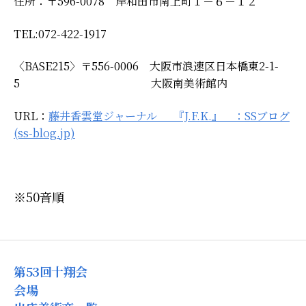
住所：
〒596-0078 岸和田市南上町１－６－１２
TEL:072-422-1917
〈BASE215〉〒556-0006 大阪市浪速区日本橋東2-1-
5
大阪南美術館内
URL：
藤井香雲堂ジャーナル 『J.F.K.』 ：SSブログ
(ss-blog.jp)
※50音順
第53回十翔会
会場