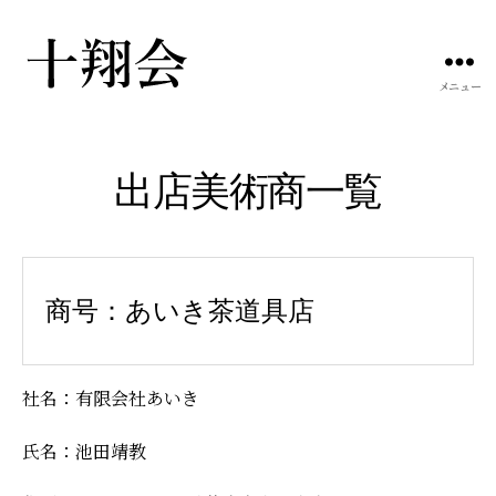
メニュー
十
翔
会
出店美術商一覧
商号：あいき茶道具店
社名：有限会社あいき
氏名：池田靖教